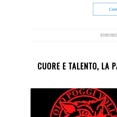
Cont
07/02/202
/
CUORE E TALENTO, LA 