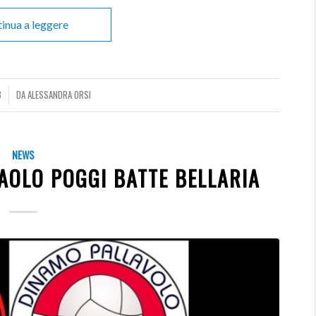
inua a leggere
3
DA
ALESSANDRA ORSI
NEWS
PAOLO POGGI BATTE BELLARIA