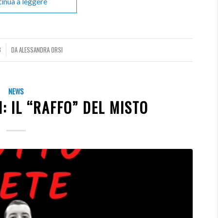
inua a leggere
3
DA
ALESSANDRA ORSI
NEWS
I: IL “RAFFO” DEL MISTO