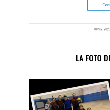
Cont
08/02/202
/
LA FOTO D