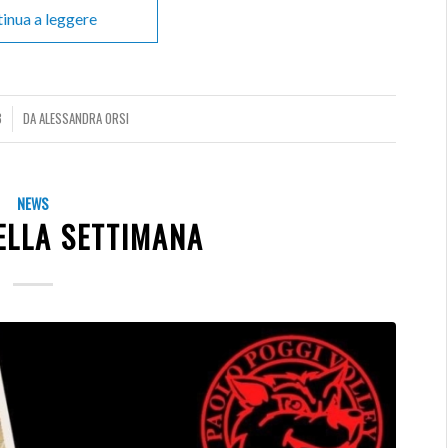
inua a leggere
3
DA
ALESSANDRA ORSI
NEWS
ELLA SETTIMANA