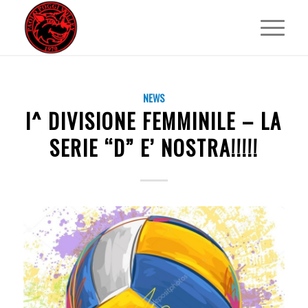
NEWS
I^ DIVISIONE FEMMINILE – LA
SERIE “D” E’ NOSTRA!!!!!