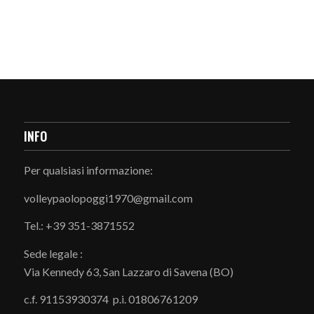
INFO
Per qualsiasi informazione:
volleypaolopoggi1970@gmail.com
Tel.: +39 351-3871552
Sede legale :
Via Kennedy 63, San Lazzaro di Savena (BO)
c.f. 91153930374 p.i. 01806761209