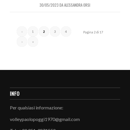
30/05/2023
DA
ALESSANDRA ORSI
‹
1
2
3
4
Pagina 2 di 17
›
»
INFO
Per qualsiasi informazione:
volleypaolopoggi1970@gmail.com