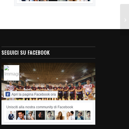
N
SEGUICI SU FACEBOOK
Apri la pagina Facebook ora
Unisciti alla nostra community di Facebook