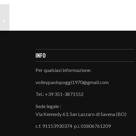
I LUPI CALANO IL POKER D’ASSI
INFO
Per qualsiasi informazione:
volleypaolopoggi1970@gmail.com
Tel.: +39 351-3871552
Sede legale :
Via Kennedy 63, San Lazzaro di Savena (BO)
c.f. 91153930374 p.i. 01806761209