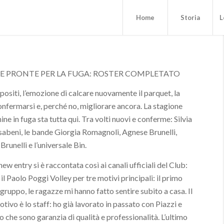
Home
Storia
L
E PRONTE PER LA FUGA: ROSTER COMPLETATO
positi, l’emozione di calcare nuovamente il parquet, la
onfermarsi e, perché no, migliorare ancora. La stagione
ine in fuga sta tutta qui. Tra volti nuovi e conferme: Silvia
nsabeni, le bande Giorgia Romagnoli, Agnese Brunelli,
runelli e l’universale Bin.
new entry si è raccontata così ai canali ufficiali del Club:
il Paolo Poggi Volley per tre motivi principali: il primo
 gruppo, le ragazze mi hanno fatto sentire subito a casa. Il
ivo è lo staff: ho già lavorato in passato con Piazzi e
o che sono garanzia di qualità e professionalità. L’ultimo