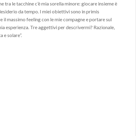
e tra le tacchine c’è mia sorella minore: giocare insieme è
esiderio da tempo. I miei obiettivi sono in primis
e il massimo feeling con le mie compagne e portare sul
ia esperienza. Tre aggettivi per descrivermi? Razionale,
 e solare”.