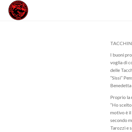
TACCHIN
I buoni pro
voglia di c
delle Tacch
“Sissi” Pe
Benedetta B
Proprio la 
“Ho scelto 
motivo è il
secondo mot
Tarozzi e s