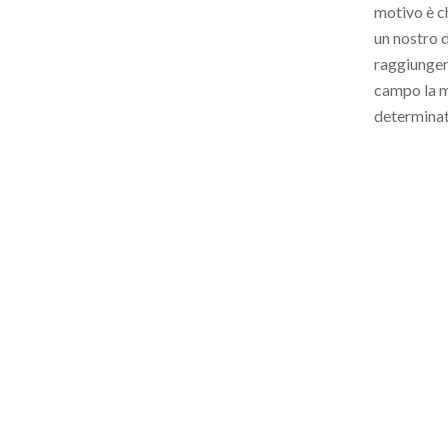
motivo è ch
un nostro d
raggiunger
campo la m
determinata