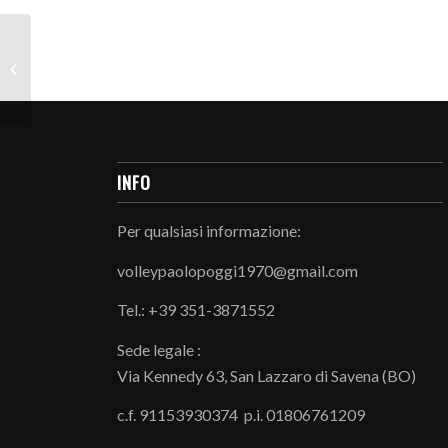
LA FOTO DELLA
SETTIMANA
INFO
Per qualsiasi informazione:
volleypaolopoggi1970@gmail.com
Tel.: +39 351-3871552
Sede legale :
Via Kennedy 63, San Lazzaro di Savena (BO)
c.f. 91153930374 p.i. 01806761209