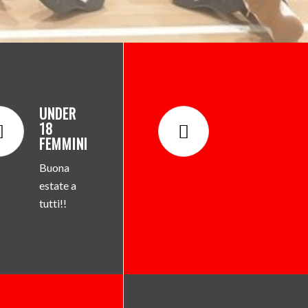
17
18
UNDER
18
FEMMINILE
.
Buona
estate a
tutti!!