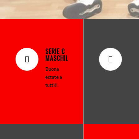
SERIE C
MASCHILE
Buona
estate a
tutti!!