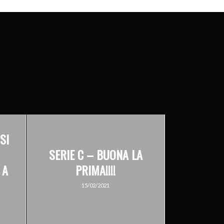
SI
SERIE C – BUONA LA
 A
PRIMA!!!!
15/02/2021