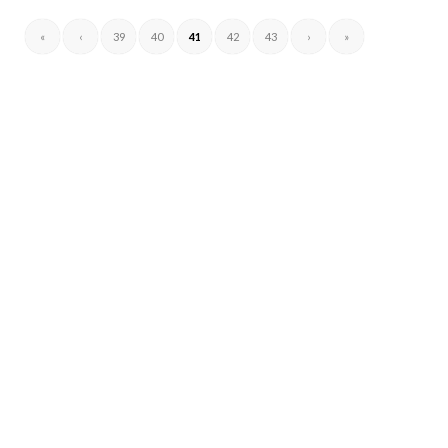
«
‹
39
40
41
42
43
›
»