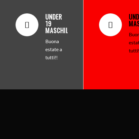
UNDER
UND
19
MAS
MASCHILE
.
Buo
Buona
esta
estate a
tutti
tutti!!