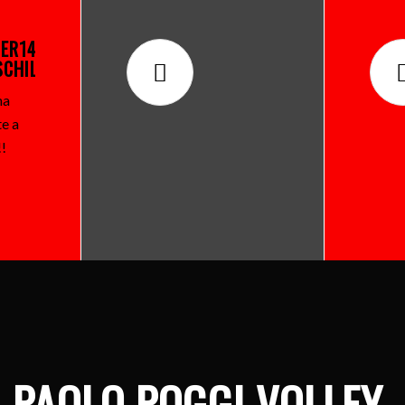
ER14
CHILE
.
na
te a
!!
PAOLO POGGI VOLLEY
.