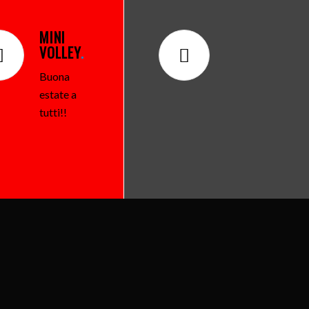
MINI
VOLLEY
.
Buona
estate a
tutti!!