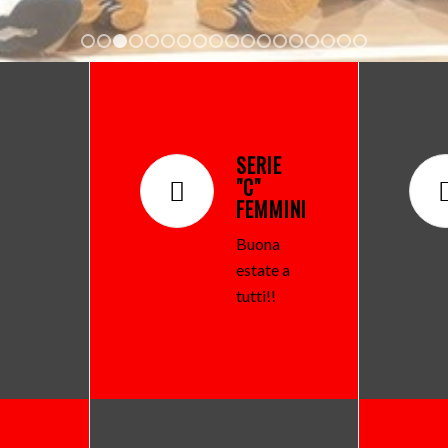
1
2
3
4
5
6
7
8
9
10
11
12
13
14
15
16
SERIE
"C"
FEMMINILE
.
Buona
estate a
tutti!!