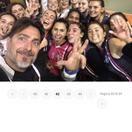
Pagina 42 di 69
«
‹
40
41
42
43
44
›
»