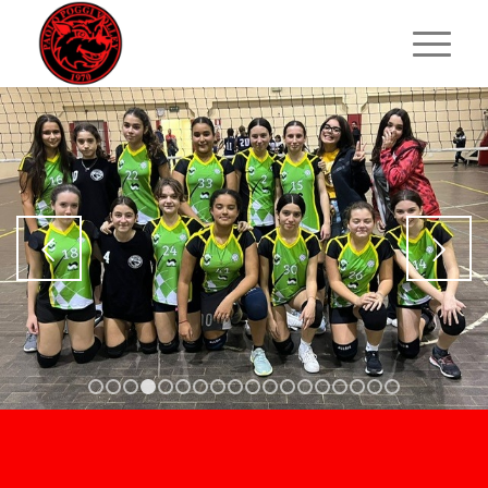
Posteriore
1
2
3
4
5
6
7
8
9
10
11
12
13
14
15
16