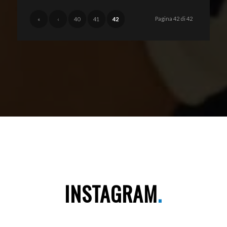
Pagina 42 di 42
«
‹
40
41
42
INSTAGRAM
.