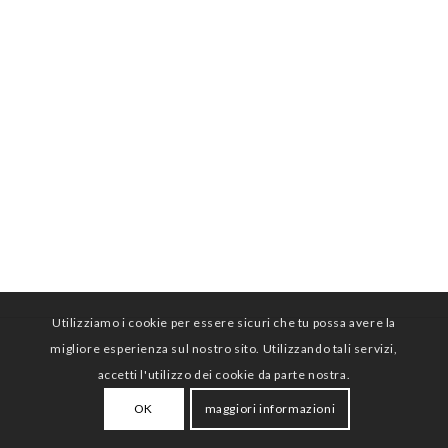
Utilizziamo i cookie per essere sicuri che tu possa avere la
migliore esperienza sul nostro sito. Utilizzando tali servizi,
accetti l'utilizzo dei cookie da parte nostra.
OK
maggiori informazioni