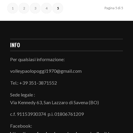
Pagina 5 di 5
1
2
3
4
5
INFO
Per qualsiasi informazione:
volleypaolopoggi1970@gmail.com
Tel.: +39 351-3871552
Sede legale :
Via Kennedy 63, San Lazzaro di Savena (BO)
c.f. 91153930374 p.i. 01806761209
Facebook: